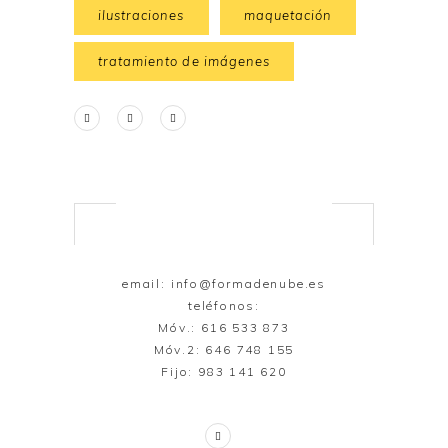
ilustraciones
maquetación
tratamiento de imágenes
email:
info@formadenube.es
teléfonos:
Móv.: 616 533 873
Móv.2: 646 748 155
Fijo: 983 141 620