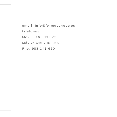
email:
info@formadenube.es
teléfonos:
Móv.: 616 533 873
Móv.2: 646 748 155
Fijo: 983 141 620